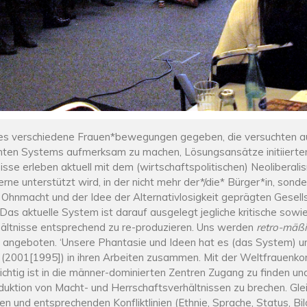
t es verschiedene Frauen*bewegungen gegeben, die versuchten au
tenten Systems aufmerksam zu machen, Lösungsansätze initiierten
nisse erleben aktuell mit dem (wirtschaftspolitischen) Neoliberal
rne unterstützt wird, in der nicht mehr der*/die* Bürger*in, son
Ohnmacht und der Idee der Alternativlosigkeit geprägten Gesellsc
as aktuelle System ist darauf ausgelegt jegliche kritische sowi
hältnisse entsprechend zu re-produzieren. Uns werden
retro-mäß
 angeboten. ‘Unsere Phantasie und Ideen hat es (das System) u
r (2001[1995]) in ihren Arbeiten zusammen. Mit der Weltfrauenko
wichtig ist in die männer-dominierten Zentren Zugang zu finden u
uktion von Macht- und Herrschaftsverhältnissen zu brechen. Glei
en und entsprechenden Konfliktlinien (Ethnie, Sprache, Status, Bi