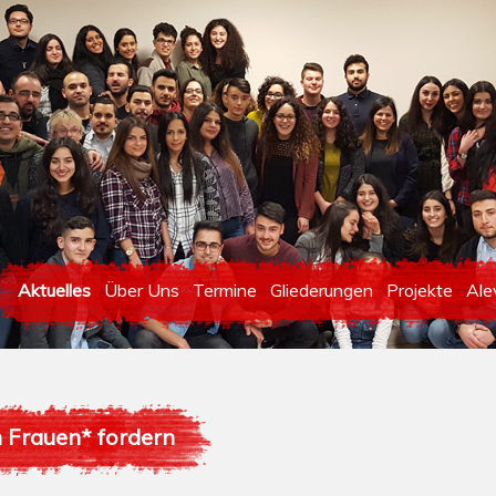
Aktuelles
Über Uns
Termine
Gliederungen
Projekte
Ale
n Frauen* fordern