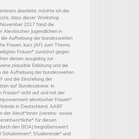
eminars überleite, möchte ich die
asste, dass dieser Workshop
. November 2017 fand die
Alevitischen Jugendlichen in
e die Aufhebung der bundesweiten
che Frauen, kurz JAF) zum Thema.
iligten Frauen* zunächst gegen
en diesen ausgiebig zur
eine plausible Erklärung und die
ch die Aufhebung der bundesweiten
F und die Einstellung der
täten auf Bundesebene. In
 Frauen* nicht auf und mit der
mpowerment alevitischer Frauen*
verbände in Deutschland, AABF
n der Alevit*innen (vereins- sowie
verantwortliche* für diesen
ng durch den BDAJ begrüßenswert
 Schülerinnen*, Studierende* und