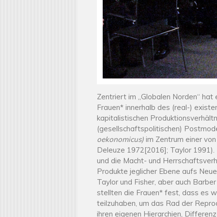
Zentriert im „Globalen Norden“ ha
Frauen* innerhalb des (real-) exis
kapitalistischen Produktionsverhält
(gesellschaftspolitischen) Postmode
oekonomicus
)
im Zentrum einer von 
Deleuze 1972[2016]; Taylor 1991). D
und die Macht- und Herrschaftsver
Produkte jeglicher Ebene aufs Neue
Taylor und Fisher, aber auch Barbe
stellten die Frauen* fest, dass es 
teilzuhaben, um das Rad der Reprod
ihren eigenen Hierarchien, Differenz