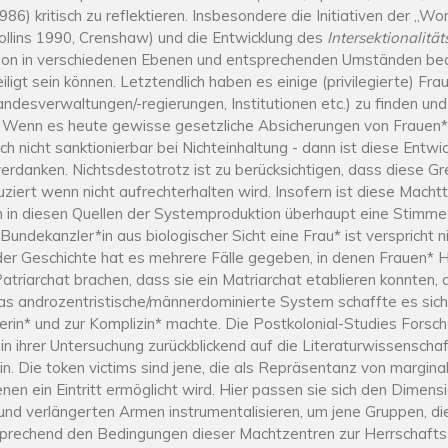
986) kritisch zu reflektieren. Insbesondere die Initiativen der „
llins 1990, Crenshaw) und die Entwicklung des
Intersektionalitä
son in verschiedenen Ebenen und entsprechenden Umständen bedi
gt sein können. Letztendlich haben es einige (privilegierte) Fra
desverwaltungen/-regierungen, Institutionen etc.) zu finden und
. Wenn es heute gewisse gesetzliche Absicherungen von Frauen*r
h nicht sanktionierbar bei Nichteinhaltung - dann ist diese Entwi
danken. Nichtsdestotrotz ist zu berücksichtigen, dass diese Gre
iert wenn nicht aufrechterhalten wird. Insofern ist diese Macht
m in diesen Quellen der Systemproduktion überhaupt eine Stimme 
undekanzler*in aus biologischer Sicht eine Frau* ist verspricht ni
der Geschichte hat es mehrere Fälle gegeben, in denen Frauen*
atriarchat brachen, dass sie ein Matriarchat etablieren konnten, 
Das androzentristische/männerdominierte System schaffte es sich 
rin* und zur Komplizin* machte. Die Postkolonial-Studies Forsc
n ihrer Untersuchung zurückblickend auf die Literaturwissenschaf
in. Die token victims sind jene, die als Repräsentanz von marginal
enen ein Eintritt ermöglicht wird. Hier passen sie sich den Dime
und verlängerten Armen instrumentalisieren, um jene Gruppen, die
sprechend den Bedingungen dieser Machtzentren zur Herrschaftsst