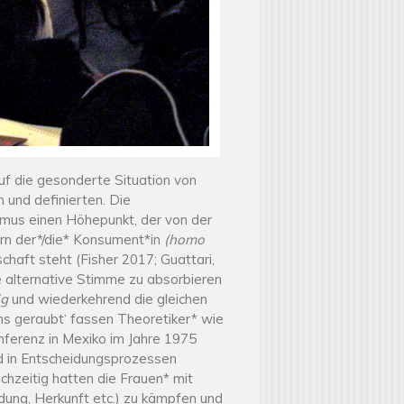
f die gesonderte Situation von
 und definierten. Die
ismus einen Höhepunkt, der von der
dern der*/die* Konsument*in
(
homo
haft steht (Fisher 2017; Guattari,
e alternative Stimme zu absorbieren
ig
und wiederkehrend die gleichen
ns geraubt‘ fassen Theoretiker* wie
nferenz in Mexiko im Jahre 1975
nd in Entscheidungsprozessen
chzeitig hatten die Frauen* mit
ldung, Herkunft etc.) zu kämpfen und