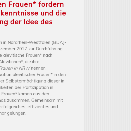
en Frauen* fordern
kenntnisse und die
ng der Idee des
en in Nordrhein-Westfalen (BDAJ-
ezember 2017 zur Durchführung
e alevitische Frauen* nach
evitinnen*, die ihre
 Frauen in NRW
nennen,
ation alevitischer Frauen*
in den
der Selbstermächtigung dieser in
eiten der Partizipation in
e Frauen* kamen aus den
ands zusammen. Gemeinsam mit
erfolgreiches, effizientes und
ar gelungen.