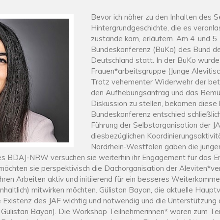
Bevor ich näher zu den Inhalten des S
Hintergrundgeschichte, die es veranl
zustande kam, erläutern. Am 4. und 5
Bundeskonferenz (BuKo) des Bund der 
Deutschland statt. In der BuKo wurd
Frauen*arbeitsgruppe (Junge Alevitis
Trotz vehementer Widerwehr der bete
den Aufhebungsantrag und das Bemüh
Diskussion zu stellen, bekamen diese k
Bundeskonferenz entschied schließli
Führung der Selbstorganisation der JA
diesbezüglichen Koordinierungsaktivi
Nordrhein-Westfalen gaben die jungen
s BDAJ-NRW versuchen sie weiterhin ihr Engagement für das E
n möchten sie perspektivisch die Dachorganisation der Aleviten*
hren Arbeiten aktiv und initiierend für ein besseres Weiterkomme
inhaltlich) mitwirken möchten. Gülistan Bayan, die aktuelle Haupt
ie Existenz des JAF wichtig und notwendig und die Unterstützu
 Gülistan Bayan). Die Workshop Teilnehmerinnen* waren zum Teil