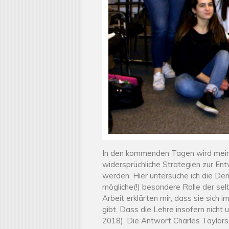
In den kommenden Tagen wird mein 
widersprüchliche Strategien zur Ent
werden. Hier untersuche ich die Dem
mögliche(!) besondere Rolle der sel
Arbeit erklärten mir, dass sie sich 
gibt. Dass die Lehre insofern nicht 
2018). Die Antwort Charles Taylors