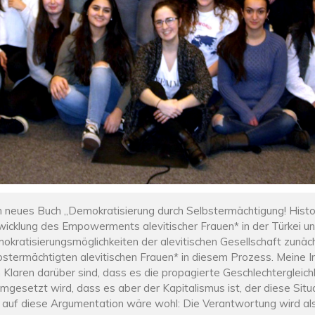
neues Buch „Demokratisierung durch Selbstermächtigung! Histo
wicklung des Empowerments alevitischer Frauen* in der Türkei un
okratisierungsmöglichkeiten der alevitischen Gesellschaft zunäc
bstermächtigten alevitischen Frauen* in diesem Prozess. Meine I
im Klaren darüber sind, dass es die propagierte Geschlechtergleich
umgesetzt wird, dass es aber der Kapitalismus ist, der diese Situ
 auf diese Argumentation wäre wohl: Die Verantwortung wird al