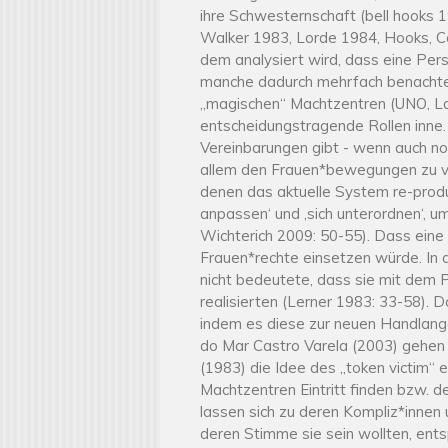
ihre
Schwesternschaft
(bell hooks 1
Walker 1983, Lorde 1984, Hooks, Co
dem analysiert wird, dass eine Per
manche dadurch mehrfach benachteili
„magischen“ Machtzentren (UNO, Lan
entscheidungstragende Rollen inne
Vereinbarungen gibt - wenn auch noc
allem den Frauen*bewegungen zu ver
denen das aktuelle System re-produz
anpassen‘ und ‚sich unterordnen‘, u
Wichterich 2009: 50-55). Dass eine B
Frauen*rechte einsetzen würde. In 
nicht bedeutete, dass sie mit dem P
realisierten (Lerner 1983: 33-58). 
indem es diese zur neuen Handlange
do Mar Castro Varela (2003) gehen i
(1983) die Idee des „token victim“ e
Machtzentren Eintritt finden bzw. d
lassen sich zu deren Kompliz*innen 
deren Stimme sie sein wollten, ent