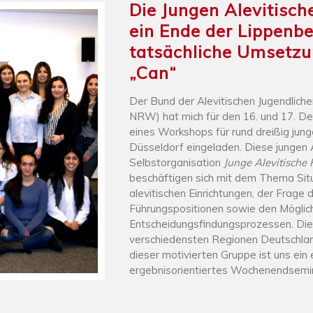
Die Jungen Alevitisch
ein Ende der Lippenbe
tatsächliche Umsetzu
„Can“
Der Bund der Alevitischen Jugendlich
NRW) hat mich für den 16. und 17. D
eines Workshops für rund dreißig jung
Düsseldorf eingeladen.
Diese jungen Al
Selbstorganisation
Junge Alevitische
beschäftigen sich mit dem Thema Situ
alevitischen Einrichtungen, der Frage 
Führungspositionen sowie den Möglichk
Entscheidungsfindungsprozessen. Di
verschiedensten Regionen Deutschl
dieser motivierten Gruppe ist uns ein 
ergebnisorientiertes Wochenendsemin