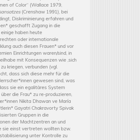
Women of Color“ (Wallace 1979,
tsansatzes
(Crenshaw 1991), bei
ngt, Diskriminierung erfahren und
uen* geschafft Zugang in die
 einige haben heute
echten oder internationale
cklung auch diesen Frauen* und vor
mien Einrichtungen waren/sind, in
teilhabe mit Konsequenzen wie ‚sich
zu kriegen, verbunden (vgl.
cht, dass sich diese mehr für die
 Herrscher*innen gewesen sind, was
dass sie ein egalitäres System
über die Frau* zu re-produzieren,
her*innen Nikita Dhawan ve
María
tlerin* Gayatri Chakravorty Spivak
isierten Gruppen in die
nsionen der Machtzentren an und
 sie einst vertreten wollten bzw.
abilisierung unter Kontrolle zu