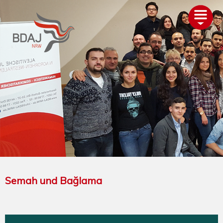
AKTUELLES
ÜBER UNS
TERMINE
GLIEDERUNGEN
PROJEKTE
ALEVITENTUM
SERVICE
UNTERSTÜTZEN
Semah und Bağlama